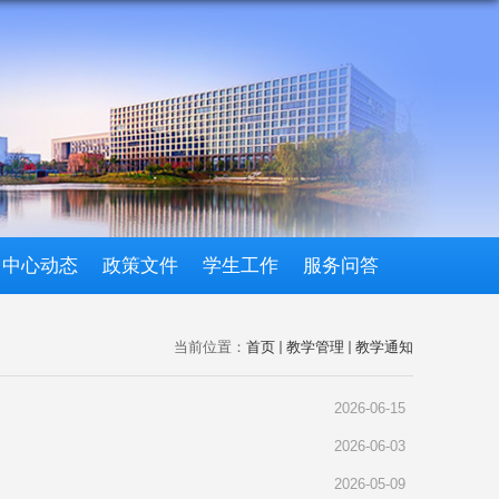
习中心动态
政策文件
学生工作
服务问答
当前位置：
首页
教学管理
教学通知
2026-06-15
2026-06-03
2026-05-09