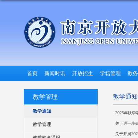
首页
新闻时讯
开放招生
学籍管理
教务
教学通知
教学管理
教学通知
2025年秋
关于进一步
教学管理
关于开展20
教学检查通报