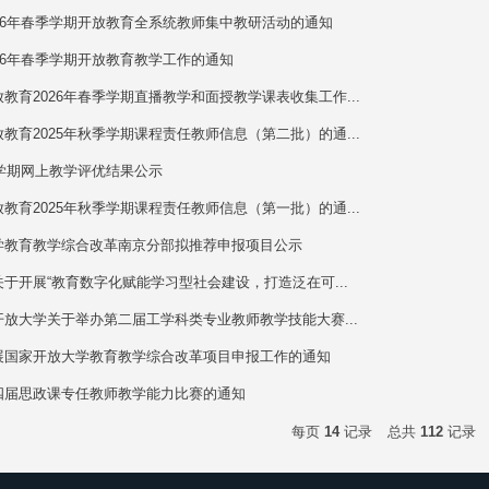
26年春季学期开放教育全系统教师集中教研活动的通知
26年春季学期开放教育教学工作的通知
教育2026年春季学期直播教学和面授教学课表收集工作...
教育2025年秋季学期课程责任教师信息（第二批）的通...
季学期网上教学评优结果公示
教育2025年秋季学期课程责任教师信息（第一批）的通...
学教育教学综合改革南京分部拟推荐申报项目公示
于开展“教育数字化赋能学习型社会建设，打造泛在可...
放大学关于举办第二届工学科类专业教师教学技能大赛...
展国家开放大学教育教学综合改革项目申报工作的通知
四届思政课专任教师教学能力比赛的通知
每页
14
记录
总共
112
记录