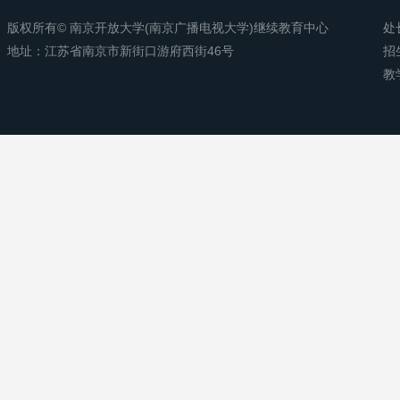
版权所有© 南京开放大学(南京广播电视大学)继续教育中心
处
地址：江苏省南京市新街口游府西街46号
招
教