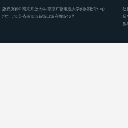
版权所有© 南京开放大学(南京广播电视大学)继续教育中心
处
地址：江苏省南京市新街口游府西街46号
招
教