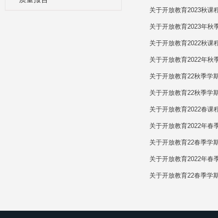
关于开放教育2023秋
关于开放教育2023年
关于开放教育2022秋
关于开放教育2022年
关于开放教育22秋季学
关于开放教育22秋季学
关于开放教育2022春
关于开放教育2022年
关于开放教育22春季学
关于开放教育2022年春
关于开放教育22春季学