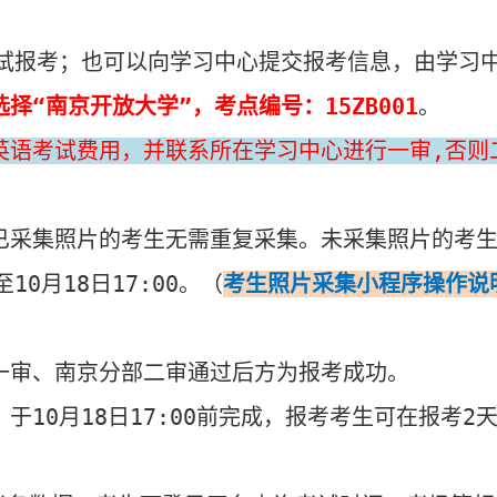
试报
考；
也可以向学习中心提交报考信息，由学习
选择“南京
开放大学
”
，考点编号：
15ZB001
。
英语考试费用，并联系所在学习中心进行一审
,
否则
已采集照片的考生无需重复采集。未采集照片的考
至
10
月
18
日
17
:00
。
（
考生
照片采集小程序操作说
一审、南京分部二审通过后方为报考成功。
，于
10
月
18
日
17
:00
前完成，报考考生可在报考
2