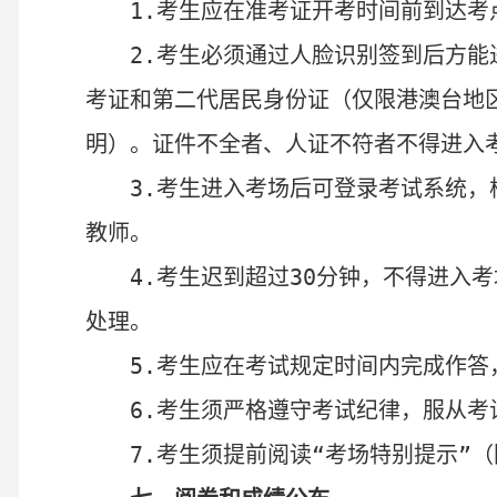
1.
考生
应
在准考证
开考
时间前到达考
2
.
考生必须通过人脸识别
签到后
方能
考证和
第
二代居民身份证（仅限港澳台地
明）。
证件
不全者
、人证不符者
不得进入
3.
考生
进入考场后可
登录考试系统，
教师
。
4.
考生迟到超过
30
分钟，不得进入考
处理。
5
.
考生应在考试规定时间内完成作答
6
.
考生须严格遵守考试纪律，服从考
7.
考生须提前阅读“考场特别提示”（