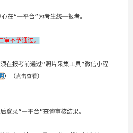
中心在
“一
平台
”
为考生统一报
考
。
二审不予通过
。
生
须在报考前
通过“照片采集工具”微信小程
明
）
（
）
点击查看
天后登录“一平台”查询审核结果。