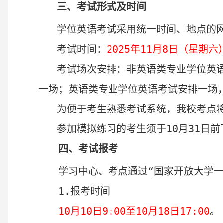
三、考试形式及时间
学位英语
考试采用统一时间、地点的
考试时间
：
202
5
年
11
月
8
日（星期六
考试场次安排：
非英语类专业学位英
一场
；
英语类专业学位英语考试安排一场
为便于考生熟悉考试系统，
我校考点
参加模拟练习的考生须于
10
月
31
日前
四
、
考试报考
学习中心、考点通过“国家开放大学一
1.
报
考
时间
10
月
10
日
9:00
至
10
月
18
日
1
7
:00
。