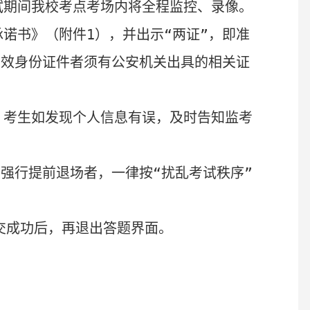
试期间我校考点考场内将全程监控、录像。
承诺书》
（附件
1
），并出示“两证”，即
准
有效身份证件者须有公安机关出具的相关证
。考生如发现个人信息有误，
及时告知
监考
强行提前退场者，一律按“扰乱考试秩序”
交成功后，再退出答题界面。