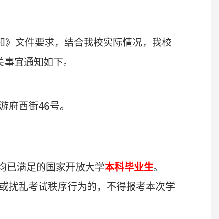
知》文件要求，
结合我校实际情况，我校
关事
宜
通知如下
。
游府西街
46
号。
均已满足的国家开放大学
本科毕业生
。
或扰乱考试秩序行为的，不得报考本次学